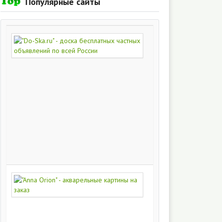
Популярные сайты
"Do-
Ska.ru"
-
доска
бесплатных
частных
объявлений
по
всей
России
280
215
"Anna
Orion"
-
акварельные
картины