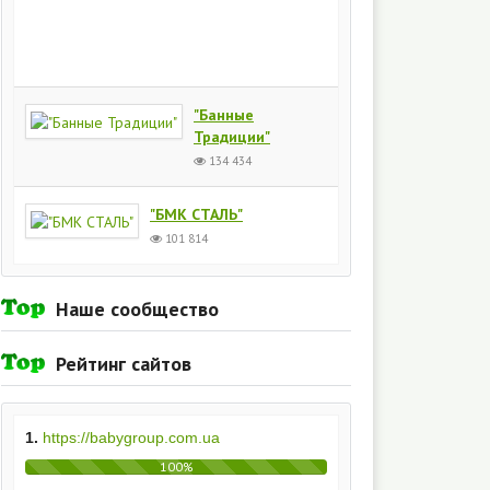
Киев
154
435
"Банные
Традиции"
134 434
"БМК СТАЛЬ"
101 814
Наше сообщество
Рейтинг сайтов
1.
https://babygroup.com.ua
100%