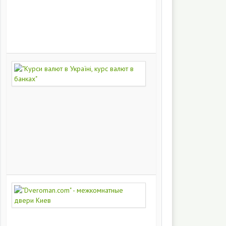
на
заказ
200
249
"Курси
валют
в
Україні,
курс
валют
в
банках"
172
421
"Dveroman.com"
-
межкомнатные
двери