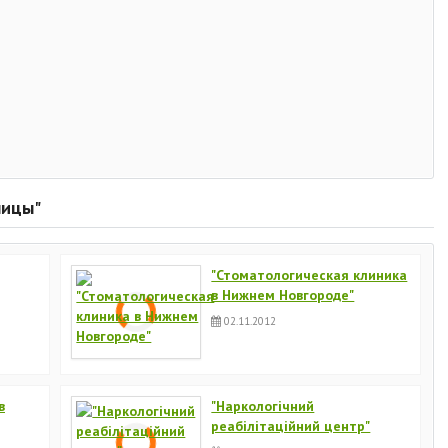
ницы"
"Стоматологическая клиника
в Нижнем Новгороде"
02.11.2012
в
"Наркологічний
реабілітаційний центр"