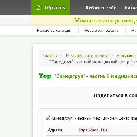
T0psites
Добавить сайт
Катал
Моментальное размеще
Новые за сегодня
Новые за неделю
На
Главная
Медицина и здоровье
Больницы
"Симедгруп" - частный медицинский центр (к
"Симедгруп" - частный медицинс
Поделиться в со
Адреса:
https://smg.if.ua