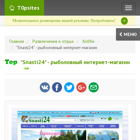
T0psites
Toggl
naviga
+
Моментальное размещение вашей рекламы. Попробовать!
МЕНЮ
Главная
Развлечения и отдых
Хобби
"Snasti24" - рыболовный интернет-магазин
"Snasti24" - рыболовный интернет-магазин