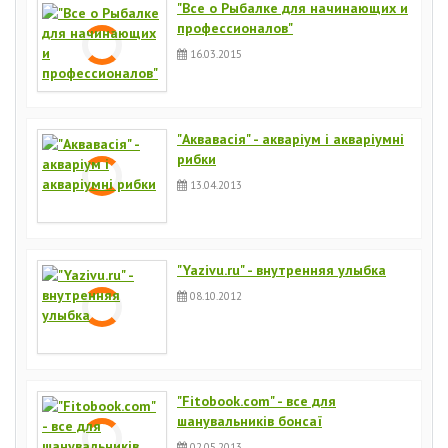
"Все о Рыбалке для начинающих и
профессионалов"
16.03.2015
"Аквавасія" - акваріум і акваріумні
рибки
13.04.2013
"Yazivu.ru" - внутренняя улыбка
08.10.2012
"Fitobook.com" - все для
шанувальників бонсаї
02.05.2013