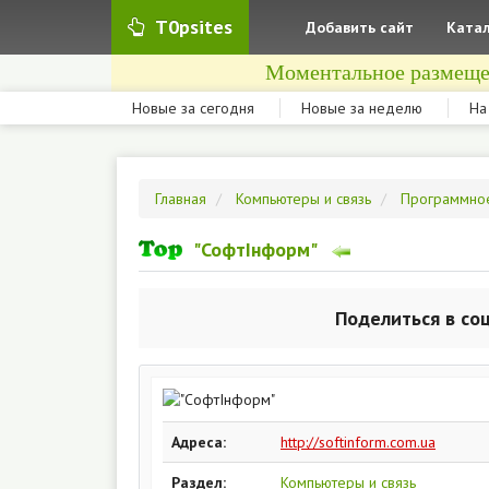
T0psites
Добавить сайт
Катал
Моментальное размеще
Новые за сегодня
Новые за неделю
На
Главная
Компьютеры и связь
Программно
"СофтІнформ"
Поделиться в со
Адреса:
http://softinform.com.ua
Раздел:
Компьютеры и связь