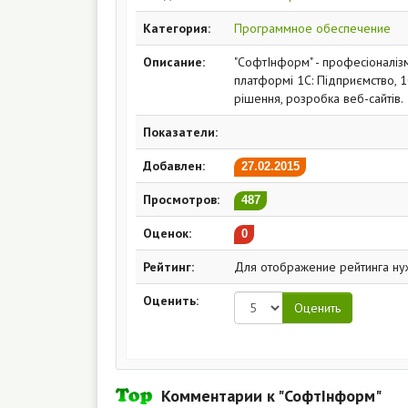
Категория:
Программное обеспечение
Описание:
"СофтІнформ" - професіоналіз
платформі 1С: Підприємство, 1
рішення, розробка веб-сайтів.
Показатели:
Добавлен:
27.02.2015
Просмотров:
487
Оценок:
0
Рейтинг:
Для отображение рейтинга ну
Оценить:
Комментарии к "СофтІнформ"