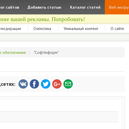
ог сайтов
Добавить статью
Каталог статей
Веб инстр
ние вашей рекламы. Попробовать!
 модерации
Статистика
Уникальный контент
О сайте
е обеспечение
"СофтІнформ"
цсетях: