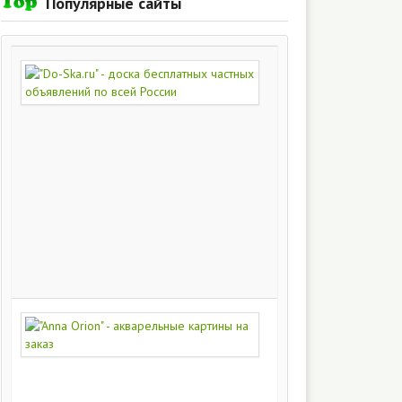
Популярные сайты
"Do-
Ska.ru"
-
доска
бесплатных
частных
объявлений
по
всей
России
280
215
"Anna
Orion"
-
акварельные
картины