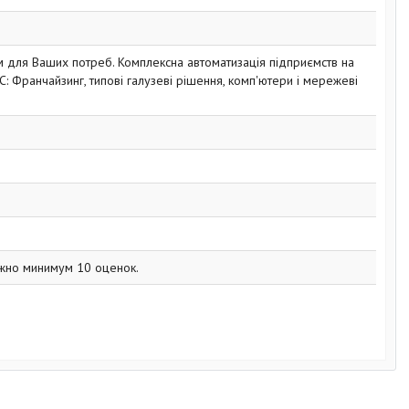
м для Ваших потреб. Комплексна автоматизація підприємств на
С: Франчайзинг, типові галузеві рішення, комп'ютери і мережеві
жно минимум 10 оценок.