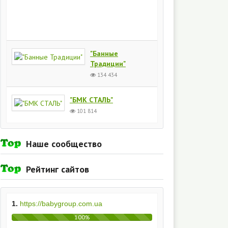
Киев
154
435
"Банные
Традиции"
134 434
"БМК СТАЛЬ"
101 814
Наше сообщество
Рейтинг сайтов
1.
https://babygroup.com.ua
100%