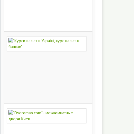
на
заказ
200
249
"Курси
валют
в
Україні,
курс
валют
в
банках"
172
394
"Dveroman.com"
-
межкомнатные
двери