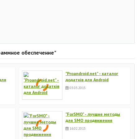
граммное обеспечение"
"Proandroid.net" - каталог
для
додатків для Android
03.03.2015
"ForSMO" - лучшие методы
для SMO продвижения
16.02.2015