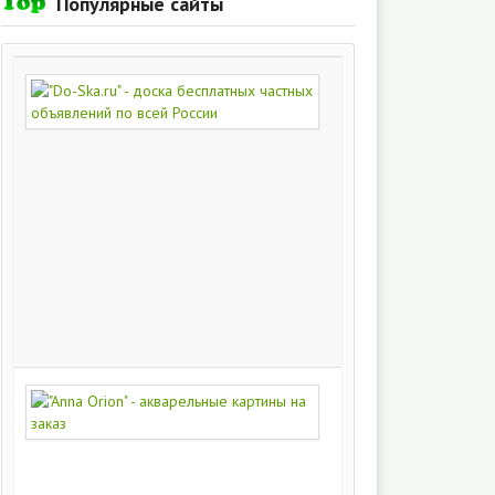
Популярные сайты
"Do-
Ska.ru"
-
доска
бесплатных
частных
объявлений
по
всей
России
280
217
"Anna
Orion"
-
акварельные
картины