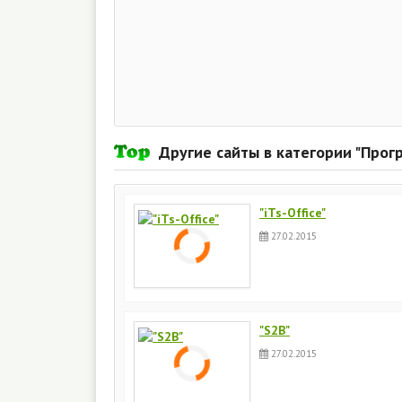
Другие сайты в категории "Про
"iTs-Offiсe"
27.02.2015
"S2B"
27.02.2015