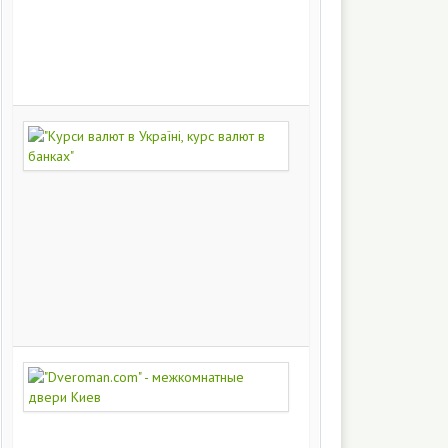
на
заказ
200
251
"Курси
валют
в
Україні,
курс
валют
в
банках"
172
449
"Dveroman.com"
-
межкомнатные
двери