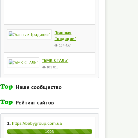
Киев
154
437
"Банные
Традиции"
134 437
"БМК СТАЛЬ"
101 815
Наше сообщество
Рейтинг сайтов
1.
https://babygroup.com.ua
100%