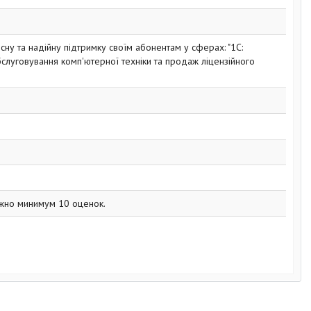
ну та надійну підтримку своїм абонентам у сферах: "1С:
обслуговування комп'ютерної техніки та продаж ліцензійного
жно минимум 10 оценок.