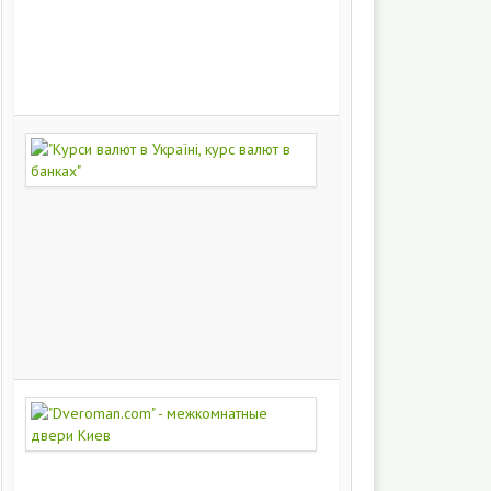
на
заказ
200
249
"Курси
валют
в
Україні,
курс
валют
в
банках"
172
373
"Dveroman.com"
-
межкомнатные
двери