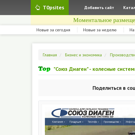
T0psites
Добавить сайт
Катал
Моментальное размеще
Новые за сегодня
Новые за неделю
На
Главная
Бизнес и экономика
Производств
"Союз Диаген" - колесные систе
Поделиться в со