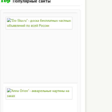
Популярные сайты
"Do-
Ska.ru"
-
доска
бесплатных
частных
объявлений
по
всей
России
280
213
"Anna
Orion"
-
акварельные
картины