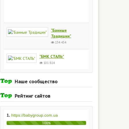
Киев
154
434
"Банные
Традиции"
134 434
"БМК СТАЛЬ"
101 814
Наше сообщество
Рейтинг сайтов
1.
https://babygroup.com.ua
100%