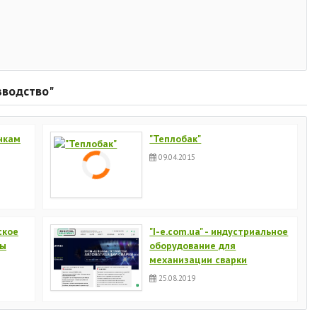
зводство"
нкам
"Теплобак"
09.04.2015
ское
"I-e.com.ua" - индустриальное
мы
оборудование для
механизации сварки
25.08.2019