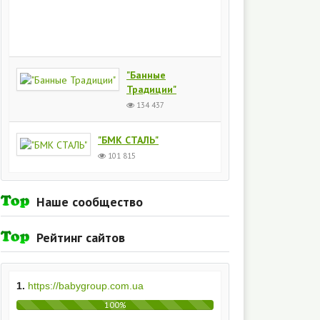
Киев
154
437
"Банные
Традиции"
134 437
"БМК СТАЛЬ"
101 815
Наше сообщество
Рейтинг сайтов
1.
https://babygroup.com.ua
100%