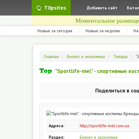
T0psites
Добавить сайт
Катал
Моментальное размеще
Новые за сегодня
Новые за неделю
На
Главная
Бизнес и экономика
Товары
"
"Sportlife-mel" - спортивные к
Поделиться в со
Адреса:
http://sportlife-mel.com.ua
Раздел:
Бизнес и экономика