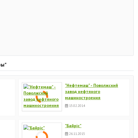
ры"
"Нефтемаш" - Поволжский
завод нефтяного
машиностроения
15.02.2014
"Байріс"
26.11.2015