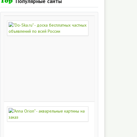
Популярные сайты
"Do-
Ska.ru"
-
доска
бесплатных
частных
объявлений
по
всей
России
280
217
"Anna
Orion"
-
акварельные
картины