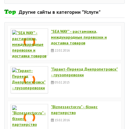
Другие сайты в категории "Услуги"
"SEA WAY" - растаможка,
международные перевозки и
доставка товаров
22.02.2016
"Гарант-Переезд Днепропетровск"
- грузоперевозки
05.02.2015
"Biznessector.ru" - бізнес
партнерство
15.02.2016