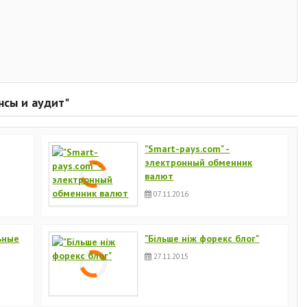
нсы и аудит"
"Smart-pays.com" -
электронный обменник
валют
07.11.2016
льные
"Більше ніж форекс блог"
27.11.2015