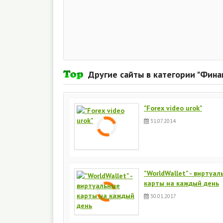
Другие сайты в категории "Фина
"Forex video urok"
31.07.2014
"WorldWallet" - виртуа
карты на каждый день
30.01.2017