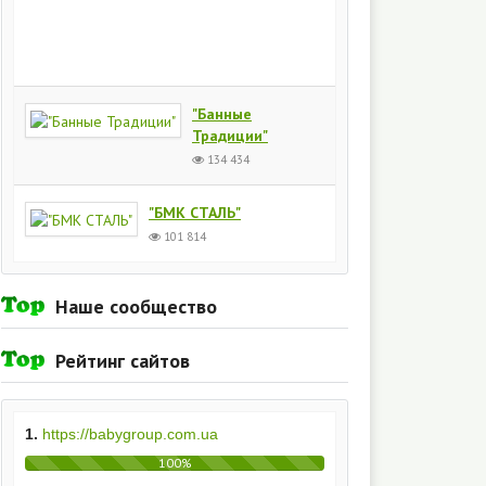
Киев
154
434
"Банные
Традиции"
134 434
"БМК СТАЛЬ"
101 814
Наше сообщество
Рейтинг сайтов
1.
https://babygroup.com.ua
100%