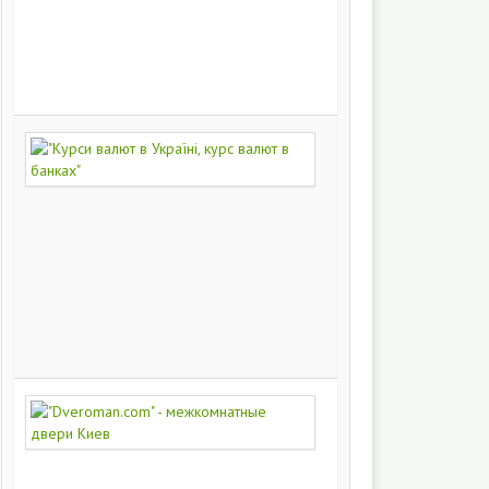
на
заказ
200
248
"Курси
валют
в
Україні,
курс
валют
в
банках"
172
371
"Dveroman.com"
-
межкомнатные
двери