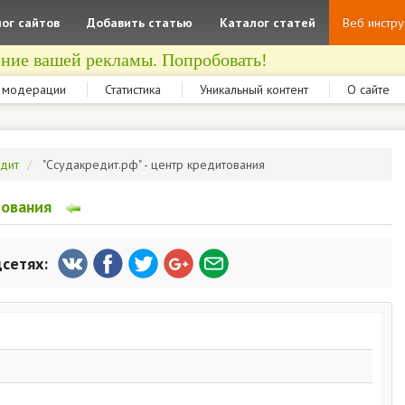
ог сайтов
Добавить статью
Каталог статей
Веб инстр
ние вашей рекламы. Попробовать!
 модерации
Статистика
Уникальный контент
О сайте
удит
"Ссудакредит.рф" - центр кредитования
тования
цсетях: