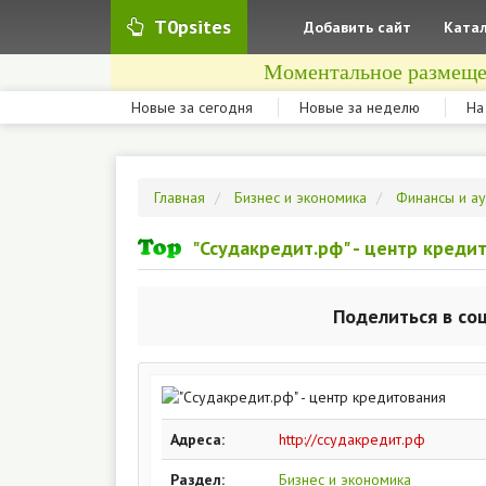
T0psites
Добавить сайт
Катал
Моментальное размеще
Новые за сегодня
Новые за неделю
На
Главная
Бизнес и экономика
Финансы и а
"Ссудакредит.рф" - центр креди
Поделиться в со
Адреса:
http://ссудакредит.рф
Раздел:
Бизнес и экономика