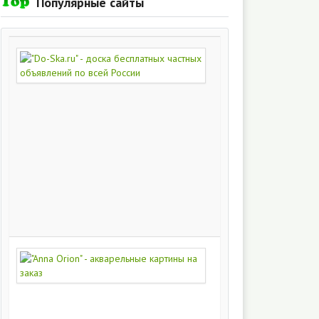
Популярные сайты
"Do-
Ska.ru"
-
доска
бесплатных
частных
объявлений
по
всей
России
280
213
"Anna
Orion"
-
акварельные
картины