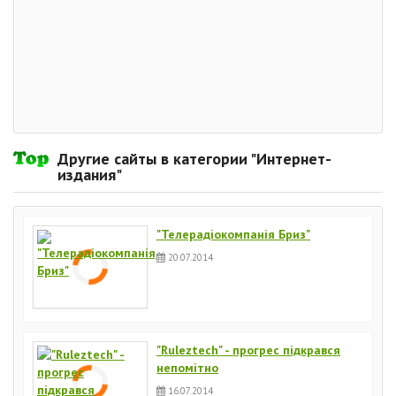
Другие сайты в категории "Интернет-
издания"
"Телерадіокомпанія Бриз"
20.07.2014
"Ruleztech" - прогрес підкрався
непомітно
16.07.2014