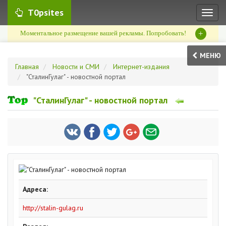
T0psites
Toggl
naviga
+
Моментальное размещение вашей рекламы. Попробовать!
МЕНЮ
Главная
Новости и СМИ
Интернет-издания
"СталинГулаг" - новостной портал
"СталинГулаг" - новостной портал
Адреса:
http://stalin-gulag.ru