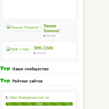
Киев
154
437
"Банные
Традиции"
134 437
"БМК СТАЛЬ"
101 815
Наше сообщество
Рейтинг сайтов
1.
https://babygroup.com.ua
100%