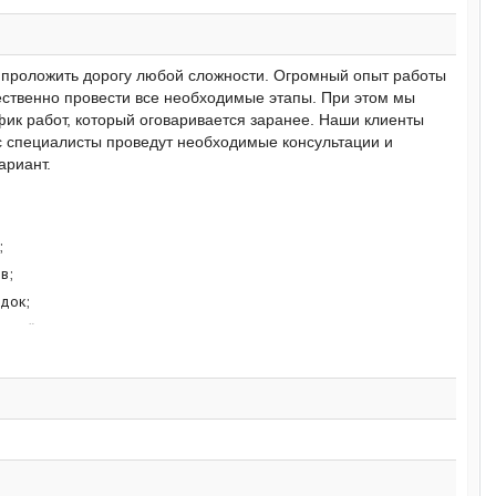
 проложить дорогу любой сложности. Огромный опыт работы
ественно провести все необходимые этапы. При этом мы
фик работ, который оговаривается заранее. Наши клиенты
с специалисты проведут необходимые консультации и
ариант.
;
в;
док;
торий;
мня.