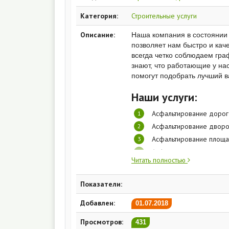
Категория:
Строительные услуги
Описание:
Наша компания в состоянии
позволяет нам быстро и кач
всегда четко соблюдаем гра
знают, что работающие у на
помогут подобрать лучший в
Наши услуги:
Асфальтирование дорог
Асфальтирование дворо
Асфальтирование площа
Асфальтирование терри
Читать полностью
Ремонт дорог;
Ямочный ремонт;
Показатели:
Установка бортового ка
Добавлен:
01.07.2018
Просмотров:
431