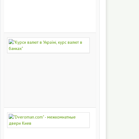
на
заказ
200
251
"Курси
валют
в
Україні,
курс
валют
в
банках"
172
450
"Dveroman.com"
-
межкомнатные
двери