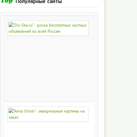
Популярные сайты
"Do-
Ska.ru"
-
доска
бесплатных
частных
объявлений
по
всей
России
280
217
"Anna
Orion"
-
акварельные
картины