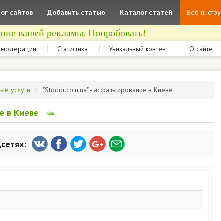
ог сайтов
Добавить статью
Каталог статей
Веб инстр
ние вашей рекламы. Попробовать!
 модерации
Статистика
Уникальный контент
О сайте
ные услуги
"Stodor.com.ua" - асфальтирование в Киеве
ие в Киеве
цсетях: