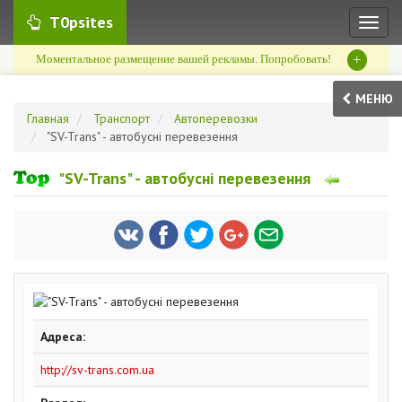
T0psites
Toggl
naviga
+
Моментальное размещение вашей рекламы. Попробовать!
МЕНЮ
Главная
Транспорт
Автоперевозки
"SV-Trans" - автобусні перевезення
"SV-Trans" - автобусні перевезення
Адреса:
http://sv-trans.com.ua