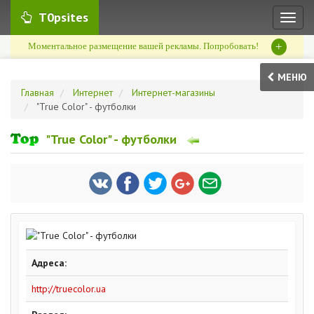
T0psites
Toggl
naviga
+
Моментальное размещение вашей рекламы. Попробовать!
МЕНЮ
Главная
Интернет
Интернет-магазины
"True Color" - футболки
"True Color" - футболки
Адреса:
http://truecolor.ua