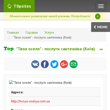
T0psites
Toggl
naviga
+
Моментальное размещение вашей рекламы. Попробовать!
МЕНЮ
Главная
Справки
Услуги
"Твоя оселя" - послуги сантехніка (Київ)
"Твоя оселя" - послуги сантехніка (Київ)
Адреса:
http://tvoya-oselya.com.ua