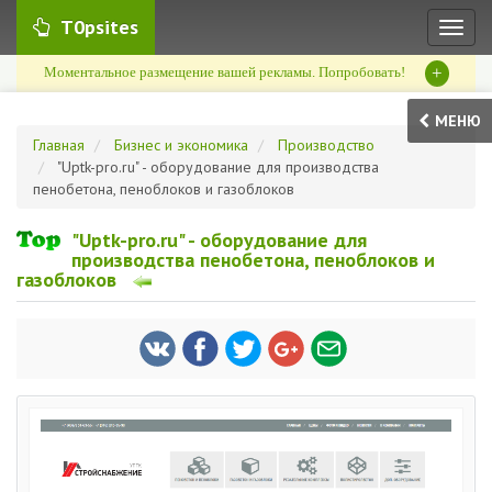
T0psites
Toggl
naviga
+
Моментальное размещение вашей рекламы. Попробовать!
МЕНЮ
Главная
Бизнес и экономика
Производство
"Uptk-pro.ru" - оборудование для производства
пенобетона, пеноблоков и газоблоков
"Uptk-pro.ru" - оборудование для
производства пенобетона, пеноблоков и
газоблоков