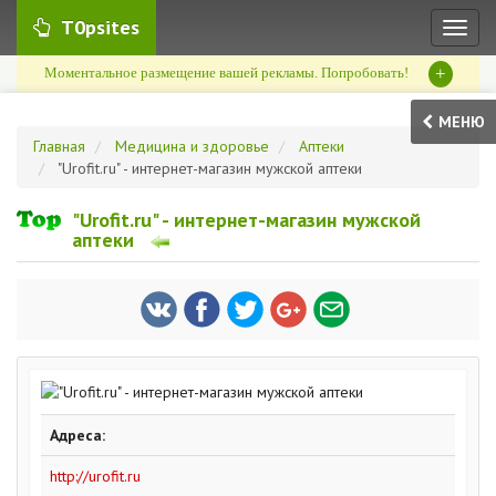
T0psites
Toggl
naviga
+
Моментальное размещение вашей рекламы. Попробовать!
МЕНЮ
Главная
Медицина и здоровье
Аптеки
"Urofit.ru" - интернет-магазин мужской аптеки
"Urofit.ru" - интернет-магазин мужской
аптеки
Адреса:
http://urofit.ru