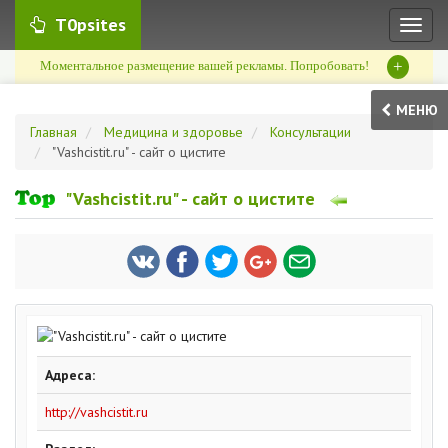
T0psites
Toggl
naviga
+
Моментальное размещение вашей рекламы. Попробовать!
МЕНЮ
Главная
Медицина и здоровье
Консультации
"Vashcistit.ru" - сайт о цистите
"Vashcistit.ru" - сайт о цистите
Адреса:
http://vashcistit.ru