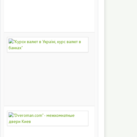
на
заказ
200
249
"Курси
валют
в
Україні,
курс
валют
в
банках"
172
430
"Dveroman.com"
-
межкомнатные
двери