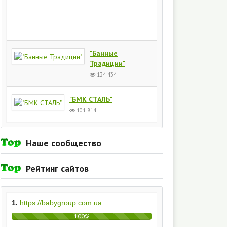
Киев
154
435
"Банные
Традиции"
134 434
"БМК СТАЛЬ"
101 814
Наше сообщество
Рейтинг сайтов
1.
https://babygroup.com.ua
100%