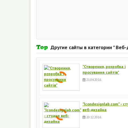
Другие сайты в категории " Веб-
"Створення, розробка і
просування сайтів"
21.04.2016
"Icondesignlab.com" - с
веб-дизайна
20.12.2016