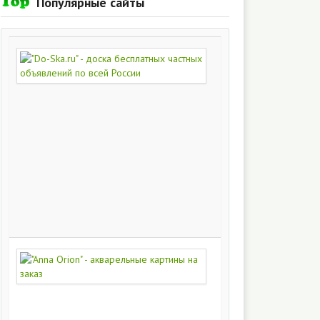
Популярные сайты
"Do-
Ska.ru"
-
доска
бесплатных
частных
объявлений
по
всей
России
280
215
"Anna
Orion"
-
акварельные
картины