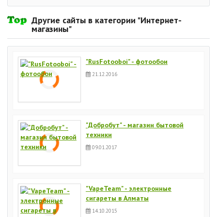
Другие сайты в категории "Интернет-
магазины"
"RusFotooboi" - фотообои
21.12.2016
"Добробут" - магазин бытовой
техники
09.01.2017
"VapeTeam" - электронные
сигареты в Алматы
14.10.2015