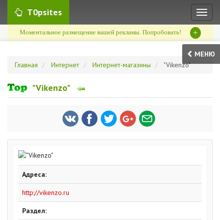
T0psites
Toggl
naviga
+
Моментальное размещение вашей рекламы. Попробовать!
МЕНЮ
Главная
Интернет
Интернет-магазины
"Vikenzo"
"Vikenzo"
Адреса:
http://vikenzo.ru
Раздел: