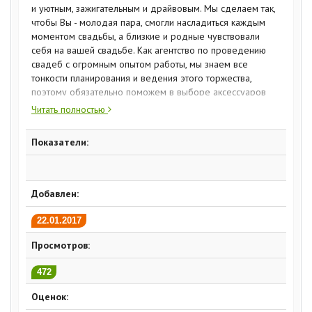
и уютным, зажигательным и драйвовым. Мы сделаем так,
чтобы Вы - молодая пара, смогли насладиться каждым
моментом свадьбы, а близкие и родные чувствовали
себя на вашей свадьбе. Как агентство по проведению
свадеб с огромным опытом работы, мы знаем все
тонкости планирования и ведения этого торжества,
поэтому обязательно поможем в выборе аксессуаров
для невесты, кафе или банкетного зала, декора
Читать полностью
пространства.
Показатели:
Добавлен:
22.01.2017
Просмотров:
472
Оценок: