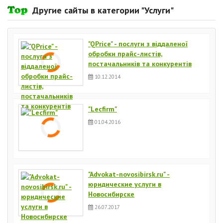
Другие сайты в категории "Услуги"
"QPrice" - послуги з віддаленої
обробки прайс-листів,
постачальників та конкурентів
10.12.2014
"Lecfirm"
01.04.2016
"Advokat-novosibirsk.ru" -
юридические услуги в
Новосибирске
26.07.2017