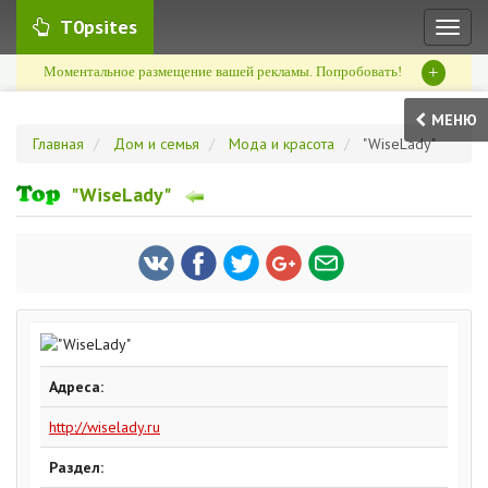
T0psites
Toggl
naviga
+
Моментальное размещение вашей рекламы. Попробовать!
МЕНЮ
Главная
Дом и семья
Мода и красота
"WiseLady"
"WiseLady"
Адреса:
http://wiselady.ru
Раздел: