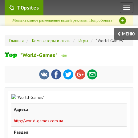
T0psites
Toggl
naviga
+
Моментальное размещение вашей рекламы. Попробовать!
МЕНЮ
Главная
Компьютеры и связь
Игры
"World-Games"
"World-Games"
Адреса:
http://world-games.com.ua
Раздел: