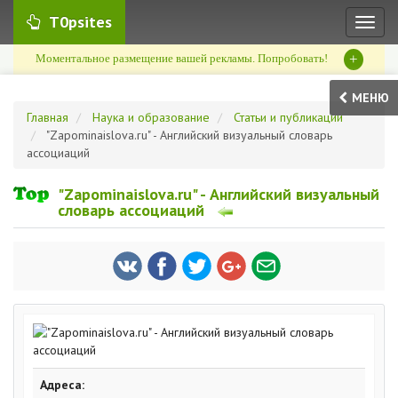
T0psites
Toggl
naviga
+
Моментальное размещение вашей рекламы. Попробовать!
МЕНЮ
Главная
Наука и образование
Статьи и публикации
"Zapominaislova.ru" - Английский визуальный словарь
ассоциаций
"Zapominaislova.ru" - Английский визуальный
словарь ассоциаций
Адреса: