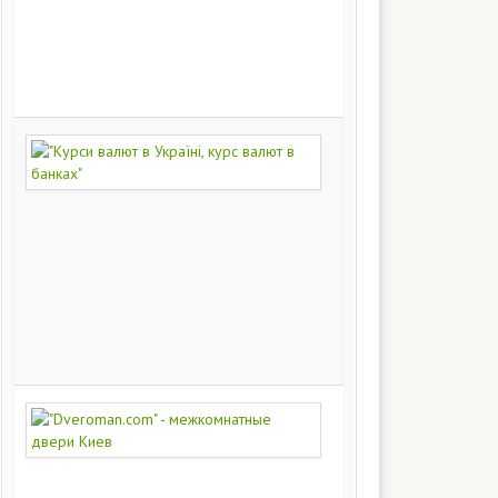
на
заказ
200
249
"Курси
валют
в
Україні,
курс
валют
в
банках"
172
445
"Dveroman.com"
-
межкомнатные
двери