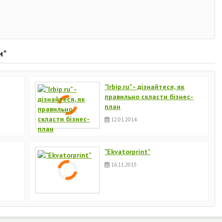
и"
"Irbip.ru" - дізнайтеся, як
правильно скласти бізнес-
план
12.01.2014
"Ekvatorprint"
16.11.2015