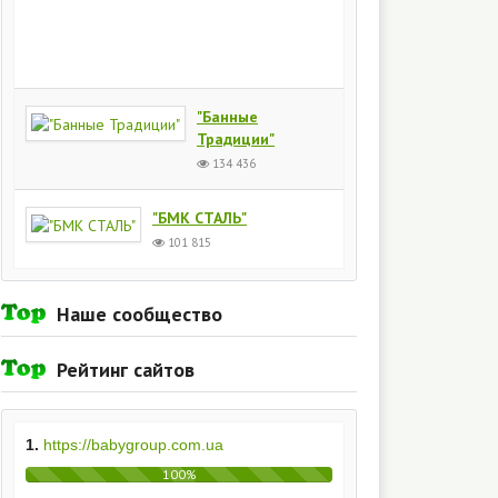
Киев
154
435
"Банные
Традиции"
134 436
"БМК СТАЛЬ"
101 815
Наше сообщество
Рейтинг сайтов
1.
https://babygroup.com.ua
100%