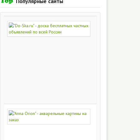
Популярные сайты
"Do-
Ska.ru"
-
доска
бесплатных
частных
объявлений
по
всей
России
280
215
"Anna
Orion"
-
акварельные
картины