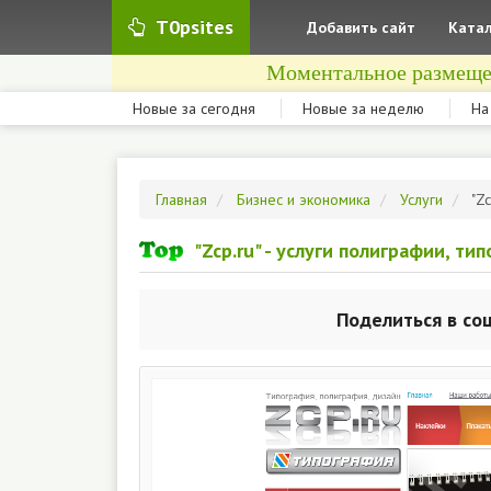
T0psites
Добавить сайт
Катал
Моментальное размеще
Новые за сегодня
Новые за неделю
На
Главная
Бизнес и экономика
Услуги
"Z
"Zcp.ru" - услуги полиграфии, т
Поделиться в со