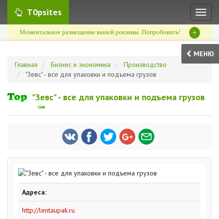
T0psites
Toggl
naviga
+
Моментальное размещение вашей рекламы. Попробовать!
МЕНЮ
Главная
Бизнес и экономика
Производство
"Зевс" - все для упаковки и подъема грузов
"Зевс" - все для упаковки и подъема грузов
Адреса:
http://lentaupak.ru